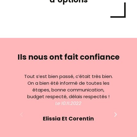
Ils nous ont fait confiance
Tout s’est bien passé, c’était très bien.
La 
On a bien été informé de toutes les
ph
étapes, bonne communication,
b
budget respecté, délais respectés !
Le 10.11.2022
Elissia Et Corentin